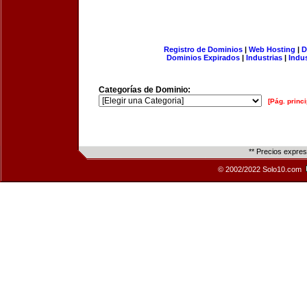
Registro de Dominios
|
Web Hosting
|
D
Dominios Expirados
|
Industrias
|
Indu
Categorías de Dominio:
[Pág. princi
** Precios expre
© 2002/2022 Solo10.com