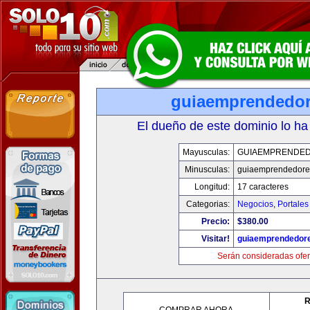
guiaemprendedo
El dueño de este dominio lo ha
Mayusculas:
GUIAEMPRENDE
Minusculas:
guiaemprendedore
Longitud:
17 caracteres
Categorias:
Negocios
,
Portales
Precio:
$380.00
Visitar!
guiaemprendedor
Serán consideradas ofer
R