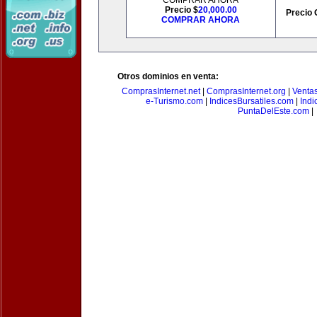
COMPRAR AHORA
Precio $
20,000.00
Precio 
COMPRAR AHORA
Otros dominios en venta:
ComprasInternet.net
|
ComprasInternet.org
|
Ventas
e-Turismo.com
|
IndicesBursatiles.com
|
Indi
PuntaDelEste.com
|