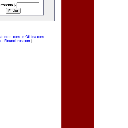
Ofrecido $
Internet.com
|
e-Oficina.com
|
cesFinancieros.com
|
e-