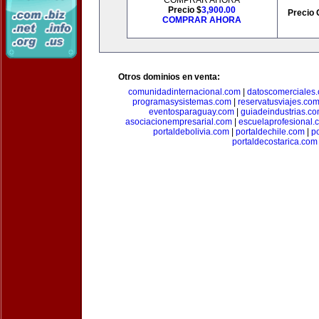
COMPRAR AHORA
Precio $
3,900.00
Precio 
COMPRAR AHORA
Otros dominios en venta:
comunidadinternacional.com
|
datoscomerciales
programasysistemas.com
|
reservatusviajes.co
eventosparaguay.com
|
guiadeindustrias.c
asociacionempresarial.com
|
escuelaprofesional.
portaldebolivia.com
|
portaldechile.com
|
p
portaldecostarica.com