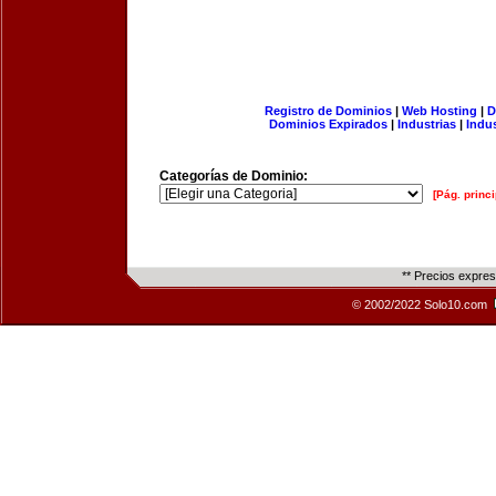
Registro de Dominios
|
Web Hosting
|
D
Dominios Expirados
|
Industrias
|
Indu
Categorías de Dominio:
[Pág. princi
** Precios expre
© 2002/2022 Solo10.com