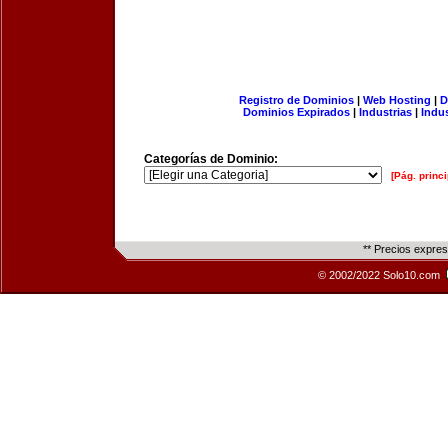
Registro de Dominios
|
Web Hosting
|
D
Dominios Expirados
|
Industrias
|
Indu
Categorías de Dominio:
[Pág. princi
** Precios expre
© 2002/2022 Solo10.com