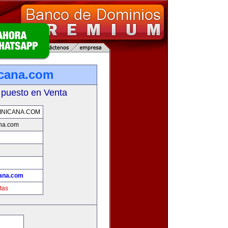
icana.com
 puesto en Venta
INICANA.COM
ana.com
cana.com
tas