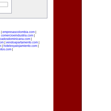
m
|
empresascolombia.com
|
|
comercioeindustria.com
|
ficadosdominicana.com
|
com
|
vendoapartamento.com
|
m
|
hotelesyalojamiento.com
|
otos.com
|