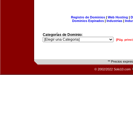
Registro de Dominios
|
Web Hosting
|
D
Dominios Expirados
|
Industrias
|
Indu
Categorías de Dominio:
[Pág. princi
** Precios expre
© 2002/2022 Solo10.com