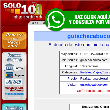
guiachacabuc
El dueño de este dominio lo ha
Mayusculas:
GUIACHACABUCO.
Minusculas:
guiachacabuco.com
Longitud:
13 caracteres
Categorias:
Portales
,
Viajes,Turi
Precio:
Realizar una oferta!
Visitar!
guiachacabuco.com
Serán consideradas ofer
Realizar una Oferta