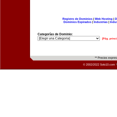
Registro de Dominios
|
Web Hosting
|
D
Dominios Expirados
|
Industrias
|
Indu
Categorías de Dominio:
[Pág. princi
** Precios expre
© 2002/2022 Solo10.com