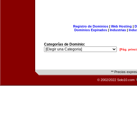
Registro de Dominios
|
Web Hosting
|
D
Dominios Expirados
|
Industrias
|
Indu
Categorías de Dominio:
[Pág. princi
** Precios expre
© 2002/2022 Solo10.com