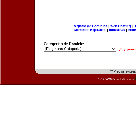
Registro de Dominios
|
Web Hosting
|
D
Dominios Expirados
|
Industrias
|
Indu
Categorías de Dominio:
[Pág. princi
** Precios expre
© 2002/2022 Solo10.com