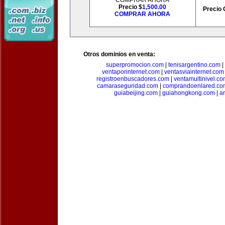
COMPRAR AHORA
Precio $
1,500.00
Precio 
COMPRAR AHORA
Otros dominios en venta:
superpromocion.com
|
tenisargentino.com
|
ventaporinternet.com
|
ventasviainternet.com
registroenbuscadores.com
|
ventamultinivel.c
camaraseguridad.com
|
comprandoenlared.co
guiabeijing.com
|
guiahongkong.com
|
a