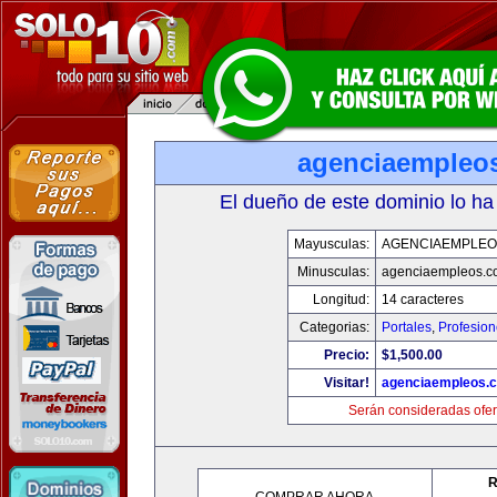
agenciaempleo
El dueño de este dominio lo ha
Mayusculas:
AGENCIAEMPLEO
Minusculas:
agenciaempleos.c
Longitud:
14 caracteres
Categorias:
Portales
,
Profesio
Precio:
$1,500.00
Visitar!
agenciaempleos.
Serán consideradas ofer
R