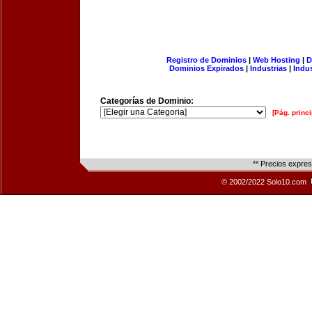
Registro de Dominios
|
Web Hosting
|
D
Dominios Expirados
|
Industrias
|
Indu
Categorías de Dominio:
[Pág. princi
** Precios expre
© 2002/2022 Solo10.com