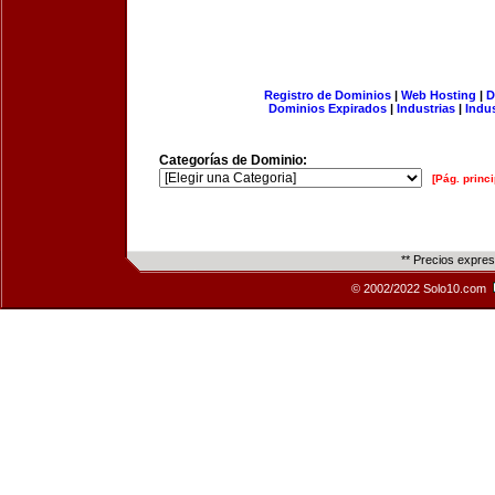
Registro de Dominios
|
Web Hosting
|
D
Dominios Expirados
|
Industrias
|
Indu
Categorías de Dominio:
[Pág. princi
** Precios expre
© 2002/2022 Solo10.com