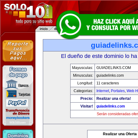
guiadelinks.
El dueño de este dominio lo ha
Mayusculas:
GUIADELINKS.COM
Minusculas:
guiadelinks.com
Longitud:
11 caracteres
Categorias:
Internet
,
Portales
,
Web Ho
Precio:
Realizar una oferta!
Visitar!
guiadelinks.com
Serán consideradas ofer
Realizar una Oferta