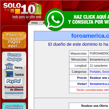
foroamerica.
El dueño de este dominio lo ha
Mayusculas:
FOROAMERI
Minusculas:
foroamerica.c
Longitud:
11 caracteres
Categorias:
Portales
,
Soci
Precio:
Realizar una o
Visitar!
foroamerica.
Serán consideradas ofer
Realizar una Oferta