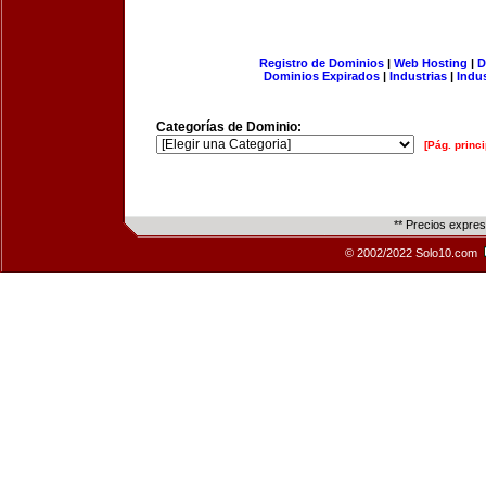
Registro de Dominios
|
Web Hosting
|
D
Dominios Expirados
|
Industrias
|
Indu
Categorías de Dominio:
[Pág. princi
** Precios expre
© 2002/2022 Solo10.com