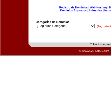
Registro de Dominios
|
Web Hosting
|
D
Dominios Expirados
|
Industrias
|
Indu
Categorías de Dominio:
[Pág. princi
** Precios expre
© 2002/2022 Solo10.com