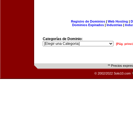
Registro de Dominios
|
Web Hosting
|
D
Dominios Expirados
|
Industrias
|
Indu
Categorías de Dominio:
[Pág. princi
** Precios expre
© 2002/2022 Solo10.com