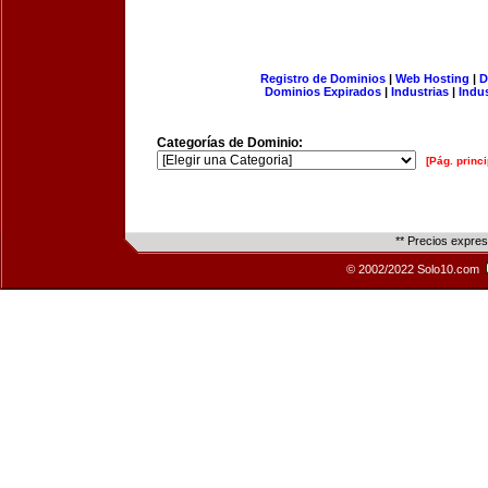
Registro de Dominios
|
Web Hosting
|
D
Dominios Expirados
|
Industrias
|
Indu
Categorías de Dominio:
[Pág. princi
** Precios expre
© 2002/2022 Solo10.com