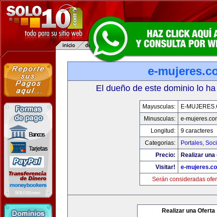
e-mujeres.c
El dueño de este dominio lo ha
Mayusculas:
E-MUJERES
Minusculas:
e-mujeres.co
Longitud:
9 caracteres
Categorias:
Portales
,
Soc
Precio:
Realizar una 
Visitar!
e-mujeres.c
Serán consideradas ofer
Realizar una Oferta