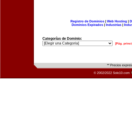
Registro de Dominios
|
Web Hosting
|
D
Dominios Expirados
|
Industrias
|
Indu
Categorías de Dominio:
[Pág. princi
** Precios expre
© 2002/2022 Solo10.com