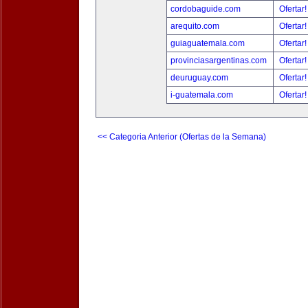
cordobaguide.com
Ofertar
arequito.com
Ofertar
guiaguatemala.com
Ofertar
provinciasargentinas.com
Ofertar
deuruguay.com
Ofertar
i-guatemala.com
Ofertar
<< Categoria Anterior (Ofertas de la Semana)