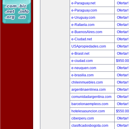
e-Paraguay.net
Ofertar
e-Paraguay.com
Ofertar
e-Uruguay.com
Ofertar
e-Rafaela.com
Ofertar
e-BuenosAires.com
Ofertar
e-Ciudad.net
Ofertar
USApropiedades.com
Ofertar
e-Brasil.net
Ofertar
e-ciudad.com
$950.0
e-neuquen.com
Ofertar
e-brasilia.com
Ofertar
chileinmuebles.com
Ofertar
argentinaenlinea.com
Ofertar
comunidadargentina.com
Ofertar
barcelonaempleos.com
Ofertar
hotelesasuncion.com
$550.0
ciberperu.com
Ofertar
clasificadosbogota.com
Ofertar