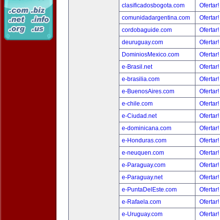
clasificadosbogota.com
Ofertar
comunidadargentina.com
Ofertar
cordobaguide.com
Ofertar
deuruguay.com
Ofertar
DominiosMexico.com
Ofertar
e-Brasil.net
Ofertar
e-brasilia.com
Ofertar
e-BuenosAires.com
Ofertar
e-chile.com
Ofertar
e-Ciudad.net
Ofertar
e-dominicana.com
Ofertar
e-Honduras.com
Ofertar
e-neuquen.com
Ofertar
e-Paraguay.com
Ofertar
e-Paraguay.net
Ofertar
e-PuntaDelEste.com
Ofertar
e-Rafaela.com
Ofertar
e-Uruguay.com
Ofertar