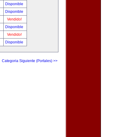
!
Disponible
!
Disponible
!
Vendido!
!
Disponible
!
Vendido!
!
Disponible
Categoria Siguiente (Portales) >>