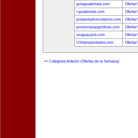
guiaguatemala.com
Ofertar
i-guatemala.com
Ofertar
propiedadescostarica.com
Ofertar
provinciasargentinas.com
Ofertar
uruguayana.com
Ofertar
USApropiedades.com
Ofertar
<< Categoria Anterior (Ofertas de la Semana)