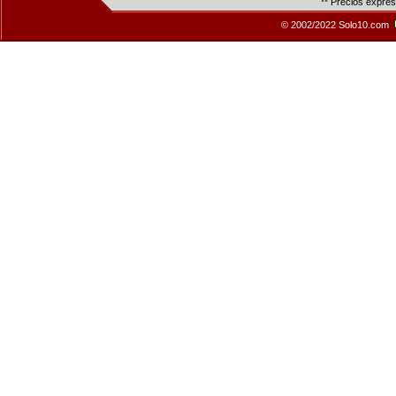
** Precios expre
© 2002/2022 Solo10.com