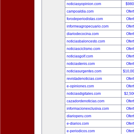
noticiasyopinion.com
$980
campoaldia.com
Ofer
forodeperiodistas.com
Ofer
informeagropecuario.com
Ofer
diariodecocina.com
Ofer
noticiasbaloncesto.com
Ofer
noticiasciclismo.com
Ofer
noticiasgolf.com
Ofer
noticiastenis.com
Ofer
noticiasurgentes.com
$10,0
revistadenoticias.com
Ofer
e-opiniones.com
Ofer
noticiasdigitales.com
$2,50
cazadordenoticias.com
Ofer
informacionexclusiva.com
Ofer
diarioperu.com
Ofer
e-diarios.com
Ofer
e-periodicos.com
Ofer