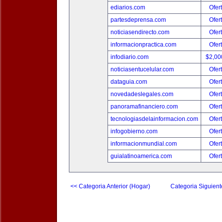
ediarios.com
Ofer
partesdeprensa.com
Ofer
noticiasendirecto.com
Ofer
informacionpractica.com
Ofer
infodiario.com
$2,00
noticiasentucelular.com
Ofer
dataguia.com
Ofer
novedadeslegales.com
Ofer
panoramafinanciero.com
Ofer
tecnologiasdelainformacion.com
Ofer
infogobierno.com
Ofer
informacionmundial.com
Ofer
guialatinoamerica.com
Ofer
<< Categoria Anterior (Hogar)
Categoria Siguient