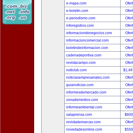
e-mapa.com
Ofer
e-boletin.com
Ofer
e-periodismo.com
Ofer
inforegistros.com
Ofer
informaciondenegocios.com
Ofer
informacioncomercial.com
Ofer
boletindeinformacion.com
Ofer
cadenadeportiva.com
Ofer
revistacampo.com
Ofer
noticlub.com
$1,49
noticiasempresariales.com
Ofer
guianoticias.com
Ofer
informesdemercado.com
Ofer
zonademedios.com
Ofer
informeambiental.com
Ofer
salaprensa.com
$600
revistademarcas.com
Ofer
novedadesonline.com
$550