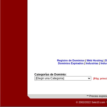
Registro de Dominios
|
Web Hosting
|
D
Dominios Expirados
|
Industrias
|
Indu
Categorías de Dominio:
[Pág. princi
** Precios expre
© 2002/2022 Solo10.com