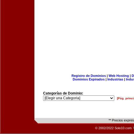
Registro de Dominios
|
Web Hosting
|
D
Dominios Expirados
|
Industrias
|
Indu
Categorías de Dominio:
[Pág. princi
** Precios expre
© 2002/2022 Solo10.com