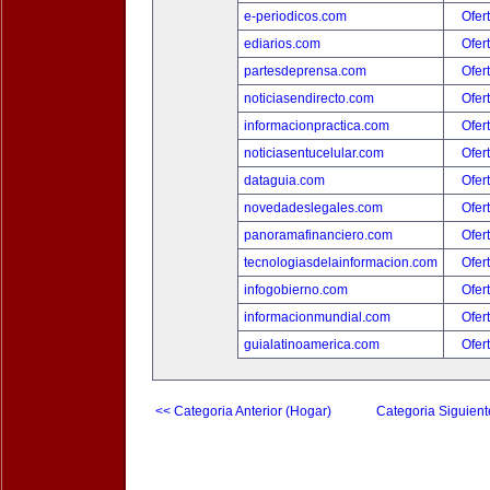
e-periodicos.com
Ofer
ediarios.com
Ofer
partesdeprensa.com
Ofer
noticiasendirecto.com
Ofer
informacionpractica.com
Ofer
noticiasentucelular.com
Ofer
dataguia.com
Ofer
novedadeslegales.com
Ofer
panoramafinanciero.com
Ofer
tecnologiasdelainformacion.com
Ofer
infogobierno.com
Ofer
informacionmundial.com
Ofer
guialatinoamerica.com
Ofer
<< Categoria Anterior (Hogar)
Categoria Siguient