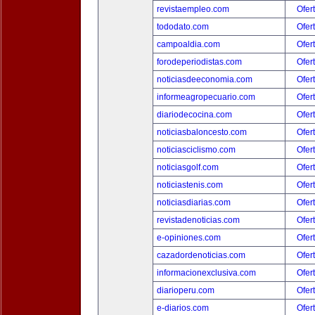
revistaempleo.com
Ofer
tododato.com
Ofer
campoaldia.com
Ofer
forodeperiodistas.com
Ofer
noticiasdeeconomia.com
Ofer
informeagropecuario.com
Ofer
diariodecocina.com
Ofer
noticiasbaloncesto.com
Ofer
noticiasciclismo.com
Ofer
noticiasgolf.com
Ofer
noticiastenis.com
Ofer
noticiasdiarias.com
Ofer
revistadenoticias.com
Ofer
e-opiniones.com
Ofer
cazadordenoticias.com
Ofer
informacionexclusiva.com
Ofer
diarioperu.com
Ofer
e-diarios.com
Ofer