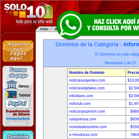
Dominios de la Categoría -
Infor
57 dominios en esta categ
Mostrando 1 de 57
Nombre de Dominio
Precio
noticiasurgentes.com
$10,0
noticiasdigitales.com
$2,50
infodiario.com
$2,00
noticlub.com
$1,49
noticiasyopinion.com
$980
salaprensa.com
$600
novedadesonline.com
$550
e-Honduras.com
Ofer