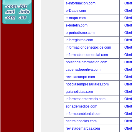
e-Informacion.com
Ofer
e-Datos.com
Ofer
e-mapa.com
Ofer
e-boletin.com
Ofer
e-periodismo.com
Ofer
inforegistros.com
Ofer
informaciondenegocios.com
Ofer
informacioncomercial.com
Ofer
boletindeinformacion.com
Ofer
cadenadeportiva.com
Ofer
revistacampo.com
Ofer
noticiasempresariales.com
Ofer
guianoticias.com
Ofer
informesdemercado.com
Ofer
zonademedios.com
Ofer
informeambiental.com
Ofer
centralnoticias.com
Ofer
revistademarcas.com
Ofer